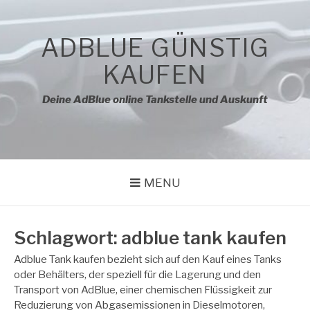
Skip
to
content
ADBLUE GÜNSTIG
KAUFEN
Deine AdBlue online Tankstelle und Auskunft
MENU
Schlagwort:
adblue tank kaufen
Adblue Tank kaufen bezieht sich auf den Kauf eines Tanks
oder Behälters, der speziell für die Lagerung und den
Transport von AdBlue, einer chemischen Flüssigkeit zur
Reduzierung von Abgasemissionen in Dieselmotoren,